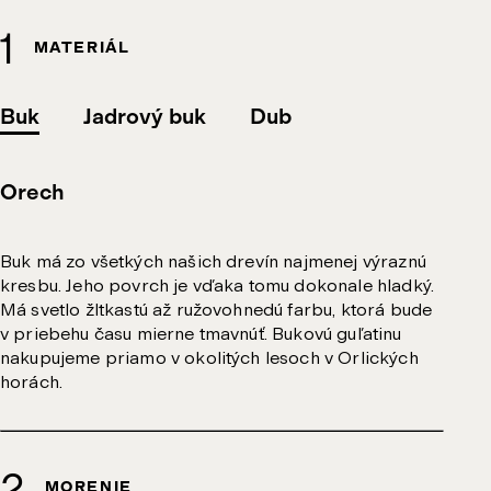
MATERIÁL
Buk
Jadrový buk
Dub
Orech
Buk má zo všetkých našich drevín najmenej výraznú
kresbu. Jeho povrch je vďaka tomu dokonale hladký.
Má svetlo žltkastú až ružovohnedú farbu, ktorá bude
v priebehu času mierne tmavnúť. Bukovú guľatinu
nakupujeme priamo v okolitých lesoch v Orlických
horách.
MORENIE