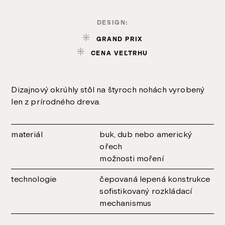
DESIGN:
GRAND PRIX
CENA VEĽTRHU
Dizajnový okrúhly stôl na štyroch nohách vyrobený
len z prírodného dreva.
materiál
buk, dub nebo americký
ořech
možnosti moření
technologie
čepovaná lepená konstrukce
sofistikovaný rozkládací
mechanismus