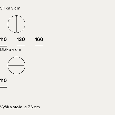
Šírka v cm
110
130
160
Dĺžka v cm
110
Výška stola je 76 cm