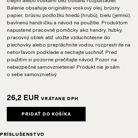
olejmi alebo voskami bez obsahu rozpúšťadiel.
Balenie obsahuje originálny voskový olej, brúsny
papier, brúsnu podložku hnedú (hrubú), bielu (jemnú),
bavlnenú handričku a návod na použitie. Produktom
napustené pracovné pomôcky ako handry, hubky,
pracovný oblek atď. uložte vzduchotesne do
plechovky alebo prepláchnite vodou, rozprestrite na
nehorľavom podklade a nechajte uschnúť. Pred
použitím si pozorne prečítajte návod. Pozor na
nebezpečné samovznietenie! Produkt nie je sám
o sebe samovznietivý.
26,2
EUR
VRÁTANE DPH
PRIDAŤ DO KOŠÍKA
PRÍSLUŠENSTVO