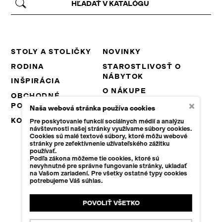
STOLY A STOLIČKY
NOVINKY
RODINA
STAROSTLIVOSŤ O
NÁBYTOK
INŠPIRÁCIA
O NÁKUPE
OBCHODNÉ
×
PODMIENKY
NA STIAHNUTIE
Naša webová stránka používa cookies
KONTAKT
KARIÉRA
Pre poskytovanie funkcií sociálnych médií a analýzu
návštevnosti našej stránky využívame súbory cookies.
B2B
Cookies sú malé textové súbory, ktoré môžu webové
stránky pre zefektívnenie užívateľského zážitku
používať.
Podľa zákona môžeme tie cookies, ktoré sú
nevyhnutné pre správne fungovanie stránky, ukladať
© 2026 KAPLAN 1934, S.R.O.
na Vašom zariadení. Pre všetky ostatné typy cookies
potrebujeme Váš súhlas.
+420 465 649 232
INFO@KAPLAN1934.CZ
POVOLIŤ VŠETKO
NASTAVENIA COOKIES