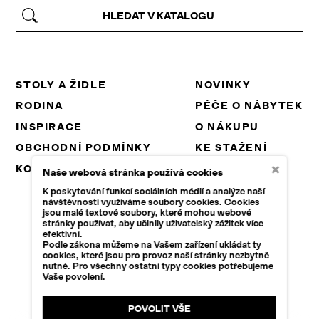
STOLY A ŽIDLE
NOVINKY
RODINA
PÉČE O NÁBYTEK
INSPIRACE
O NÁKUPU
OBCHODNÍ PODMÍNKY
KE STAŽENÍ
×
KONTAKT
PROJEKTY EU
Naše webová stránka používá cookies
KARIÉRA
K poskytování funkcí sociálních médií a analýze naší
návštěvnosti využíváme soubory cookies. Cookies
B2B
jsou malé textové soubory, které mohou webové
stránky používat, aby učinily uživatelský zážitek více
efektivní.
Podle zákona můžeme na Vašem zařízení ukládat ty
cookies, které jsou pro provoz naší stránky nezbytně
© 2026 KAPLAN 1934, S.R.O.
nutné. Pro všechny ostatní typy cookies potřebujeme
Vaše povolení.
+420 465 649 232
INFO@KAPLAN1934.CZ
POVOLIT VŠE