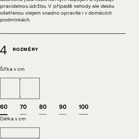
pravidelnou údržbu. V případě nehody ale desku
ošetřenou olejem snadno opravíte i v domácích
podmínkách.
ROZMĚRY
Šířka v cm
60
70
80
90
100
Délka v cm