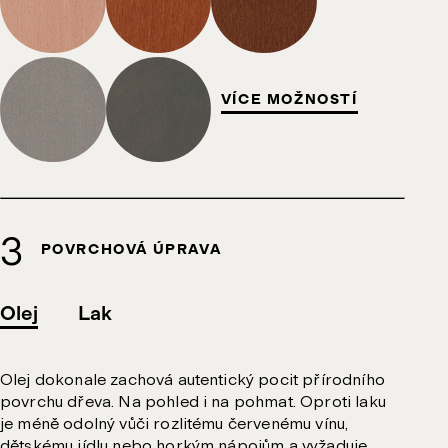
VÍCE MOŽNOSTÍ
POVRCHOVÁ ÚPRAVA
Olej
Lak
Olej dokonale zachová autentický pocit přírodního
povrchu dřeva. Na pohled i na pohmat. Oproti laku
je méně odolný vůči rozlitému červenému vínu,
dětskému jídlu nebo horkým nápojům a vyžaduje