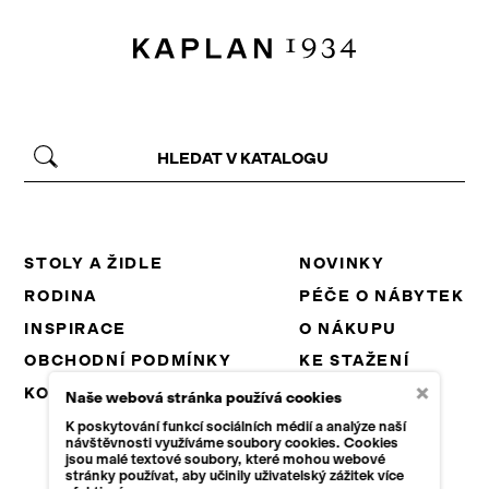
STOLY A ŽIDLE
NOVINKY
RODINA
PÉČE O NÁBYTEK
INSPIRACE
O NÁKUPU
OBCHODNÍ PODMÍNKY
KE STAŽENÍ
×
KONTAKT
PROJEKTY EU
Naše webová stránka používá cookies
KARIÉRA
K poskytování funkcí sociálních médií a analýze naší
návštěvnosti využíváme soubory cookies. Cookies
B2B
jsou malé textové soubory, které mohou webové
stránky používat, aby učinily uživatelský zážitek více