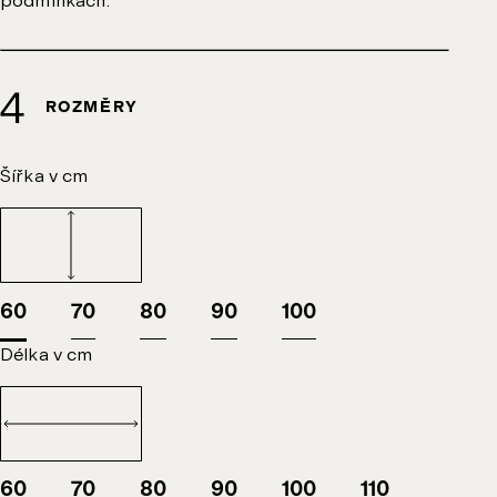
podmínkách.
ROZMĚRY
Šířka v cm
60
70
80
90
100
Délka v cm
60
70
80
90
100
110