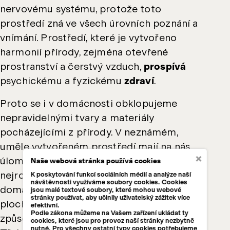
nervovému systému, protože toto
prostředí zná ve všech úrovních poznání a
vnímání. Prostředí, které je vytvořeno
harmonií přírody, zejména otevřené
prostranství a čerstvý vzduch,
prospívá
psychickému a fyzickému
zdraví
.
Proto se i v domácnosti obklopujeme
nepravidelnými tvary a materiály
pocházejícími z přírody. V neznámém,
uměle vytvořeném prostředí mají na nás
×
úlomky přírody uklidňující účinky.
Dřevo
je
Naše webová stránka používá cookies
nejrozšířenějším materiálem v
K poskytování funkcí sociálních médií a analýze naší
návštěvnosti využíváme soubory cookies. Cookies
domácnostech. Pohled na velké dřevěné
jsou malé textové soubory, které mohou webové
stránky používat, aby učinily uživatelský zážitek více
plochy je
pro člověka příjemný
a stejným
efektivní.
Podle zákona můžeme na Vašem zařízení ukládat ty
způsobem působí i na jeho ostatní smysly.
cookies, které jsou pro provoz naší stránky nezbytně
nutné. Pro všechny ostatní typy cookies potřebujeme