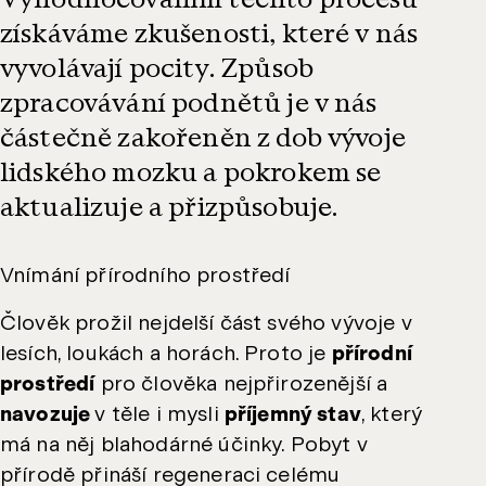
Vyhodnocováním těchto procesů
získáváme zkušenosti, které v nás
vyvolávají pocity. Způsob
zpracovávání podnětů je v nás
částečně zakořeněn z dob vývoje
lidského mozku a pokrokem se
aktualizuje a přizpůsobuje.
Vnímání přírodního prostředí
Člověk prožil nejdelší část svého vývoje v
lesích, loukách a horách. Proto je
přírodní
prostředí
pro člověka nejpřirozenější a
navozuje
v těle i mysli
příjemný stav
, který
má na něj blahodárné účinky. Pobyt v
přírodě přináší regeneraci celému